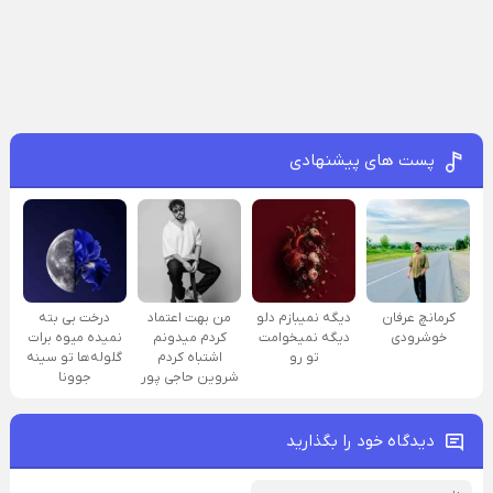
پست های پیشنهادی
کرمانچ عرفان
دیگه نمیبازم دلو
من بهت اعتماد
درخت بی بته
خوشرودی
دیگه نمیخوامت
کردم میدونم
نمیده میوه برات
تو رو
اشتباه کردم
گلوله‌ها تو سینه
شروین حاجی پور
جوونا
دیدگاه خود را بگذارید