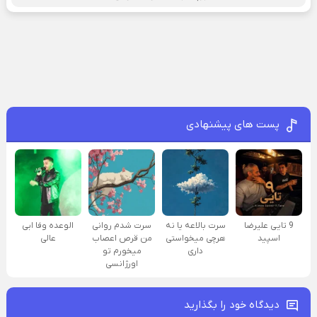
پست های پیشنهادی
9 تایی علیرضا
سرت بالاعه یا نه
سرت شدم روانی
الوعده وفا ابی
اسپید
هرچی میخواستی
من قرص اعصاب
عالی
داری
میخورم تو
اورژانسی
دیدگاه خود را بگذارید