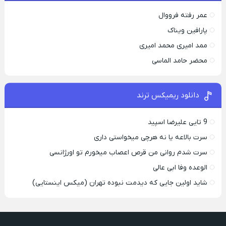
عمر رفته فرووال
پارافين ویناک
ممد امیری محمد امیری
محضر حامد الماسی
دانلود ریمیکس ترند
9 تایی علیرضا اسپید
سرت بالاعه یا نه هرچی میخواستی داری
سرت شدم روانی من قرص اعصاب میخورم تو اورژانسی
الوعده وفا ابی عالی
شاید اولین جایی که دیدمت نبوده تهران (میکس اینستایی)