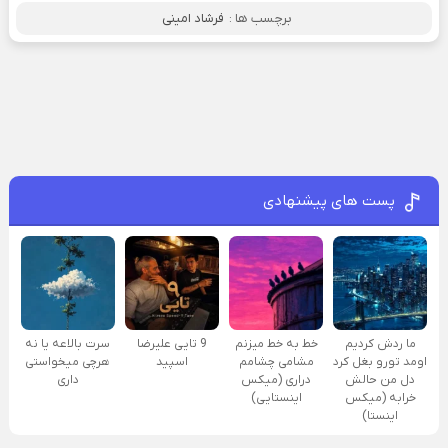
برچسب ها :
فرشاد امینی
پست های پیشنهادی
ما ردش کردیم
خط به خط میزنم
9 تایی علیرضا
سرت بالاعه یا نه
اومد تورو بغل کرد
مشامی چشامم
اسپید
هرچی میخواستی
دل من حالش
دراری (میکس
داری
خرابه (میکس
اینستایی)
اینستا)