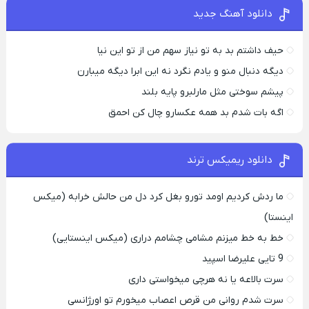
دانلود آهنگ جدید
حیف داشتم بد به تو نیاز سهم من از تو این نیا
دیگه دنبال منو و یادم نگرد نه این ابرا دیگه میبارن
پیشم سوختی مثل مارلبرو پایه بلند
اگه بات شدم بد همه عکسارو چال کن احمق
دانلود ریمیکس ترند
ما ردش کردیم اومد تورو بغل کرد دل من حالش خرابه (میکس
اینستا)
خط به خط میزنم مشامی چشامم دراری (میکس اینستایی)
9 تایی علیرضا اسپید
سرت بالاعه یا نه هرچی میخواستی داری
سرت شدم روانی من قرص اعصاب میخورم تو اورژانسی