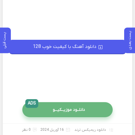
پست بعدی
پست قبلی
دانلود آهنگ با کیفیت خوب 128
ADS
دانلــود موزیــکیـــو
دانلود ریمیکس ترند
16 آوریل 2024
0 نظر