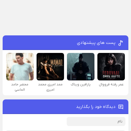
پست های پیشنهادی
عمر رفته فرووال
پارافين ویناک
ممد امیری محمد
محضر حامد
امیری
الماسی
دیدگاه خود را بگذارید