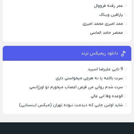
عمر رفته فرووال
پارافين ویناک
ممد امیری محمد امیری
محضر حامد الماسی
دانلود ریمیکس ترند
9 تایی علیرضا اسپید
سرت بالاعه یا نه هرچی میخواستی داری
سرت شدم روانی من قرص اعصاب میخورم تو اورژانسی
الوعده وفا ابی عالی
شاید اولین جایی که دیدمت نبوده تهران (میکس اینستایی)