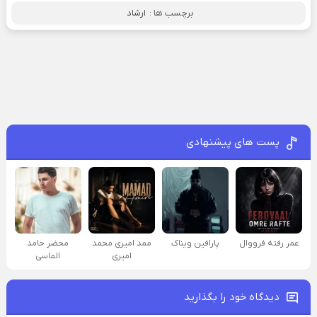
برچسب ها :
ارشاد
پست های پیشنهادی
عمر رفته فرووال
پارافين ویناک
ممد امیری محمد
محضر حامد
امیری
الماسی
دیدگاه خود را بگذارید