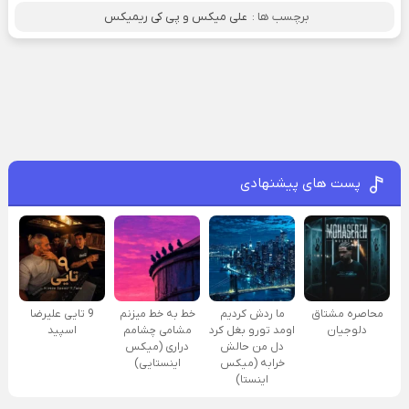
برچسب ها :
علی میکس و پی کی ریمیکس
پست های پیشنهادی
محاصره مشتاق
ما ردش کردیم
خط به خط میزنم
9 تایی علیرضا
دلوجیان
اومد تورو بغل کرد
مشامی چشامم
اسپید
دل من حالش
دراری (میکس
خرابه (میکس
اینستایی)
اینستا)