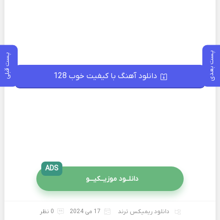
پست بعدی
پست قبلی
دانلود آهنگ با کیفیت خوب 128
ADS
دانلــود موزیــکیـــو
دانلود ریمیکس ترند
17 می 2024
0 نظر