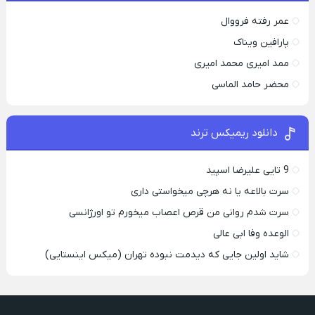
عمر رفته فرووال
پارافين ویناک
ممد امیری محمد امیری
محضر حامد الماسی
دانلود ریمیکس ترند
9 تایی علیرضا اسپید
سرت بالاعه یا نه هرچی میخواستی داری
سرت شدم روانی من قرص اعصاب میخورم تو اورژانسی
الوعده وفا ابی عالی
شاید اولین جایی که دیدمت نبوده تهران (میکس اینستایی)