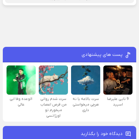
پست های پیشنهادی
9 تایی علیرضا
سرت بالاعه یا نه
سرت شدم روانی
الوعده وفا ابی
اسپید
هرچی میخواستی
من قرص اعصاب
عالی
داری
میخورم تو
اورژانسی
دیدگاه خود را بگذارید