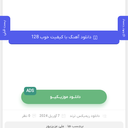
پست بعدی
پست قبلی
دانلود آهنگ با کیفیت خوب 128
ADS
دانلــود موزیــکیـــو
دانلود ریمیکس ترند
7 آوریل 2024
0 نظر
برچسب ها :
علی عزیزپور