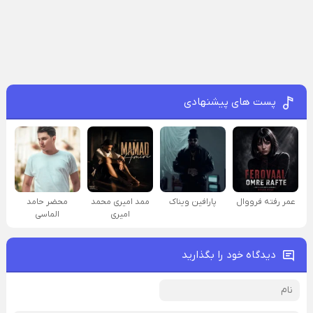
پست های پیشنهادی
عمر رفته فرووال
پارافين ویناک
ممد امیری محمد
محضر حامد
امیری
الماسی
دیدگاه خود را بگذارید