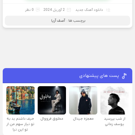
دانلود آهنگ جدید
2 آوریل 2024
0 نظر
برچسب ها :
آصف آریا
پست های پیشنهادی
از شب بپرسید
معجزه جیدال
مخلوق فرووال
حیف داشتم بد به
یوسف زمانی
تو نیاز سهم من از
تو این نیا