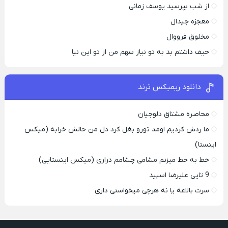
از شب بپرسید یوسف زمانی
معجزه جیدال
مخلوق فرووال
حیف داشتم بد به تو نیاز سهم من از تو این نیا
دانلود ریمیکس ترند
محاصره مشتاق دلوجیان
ما ردش کردیم اومد تورو بغل کرد دل من حالش خرابه (میکس
اینستا)
خط به خط میزنم مشامی چشامم دراری (میکس اینستایی)
9 تایی علیرضا اسپید
سرت بالاعه یا نه هرچی میخواستی داری