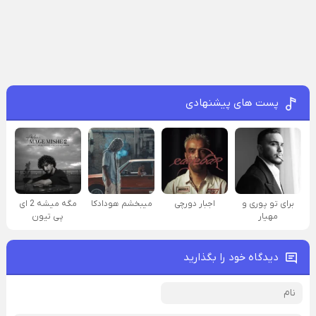
پست های پیشنهادی
برای تو پوری و
اجبار دورچی
میبخشم هودادکا
مگه میشه 2 ای
مهیار
پی تیون
دیدگاه خود را بگذارید