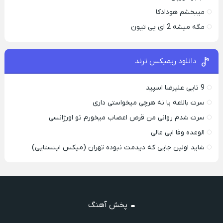
میبخشم هودادکا
مگه میشه 2 ای پی تیون
دانلود ریمیکس ترند
9 تایی علیرضا اسپید
سرت بالاعه یا نه هرچی میخواستی داری
سرت شدم روانی من قرص اعصاب میخورم تو اورژانسی
الوعده وفا ابی عالی
شاید اولین جایی که دیدمت نبوده تهران (میکس اینستایی)
پخش آهنگ