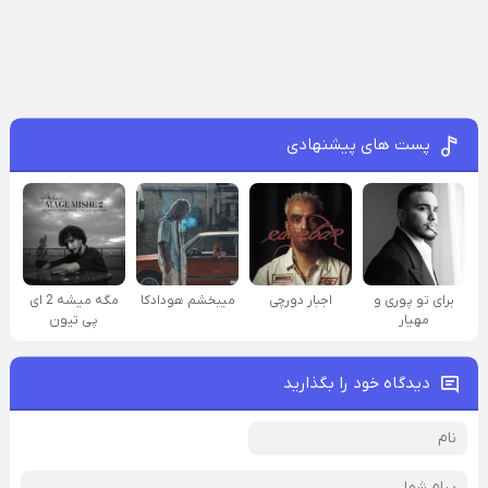
پست های پیشنهادی
برای تو پوری و
اجبار دورچی
میبخشم هودادکا
مگه میشه 2 ای
مهیار
پی تیون
دیدگاه خود را بگذارید