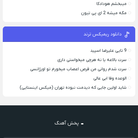
میبخشم هودادکا
مگه میشه 2 ای پی تیون
دانلود ریمیکس ترند
9 تایی علیرضا اسپید
سرت بالاعه یا نه هرچی میخواستی داری
سرت شدم روانی من قرص اعصاب میخورم تو اورژانسی
الوعده وفا ابی عالی
شاید اولین جایی که دیدمت نبوده تهران (میکس اینستایی)
پخش آهنگ