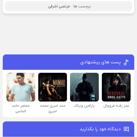
برچسب ها :
مرتضی اشرفی
پست های پیشنهادی
عمر رفته فرووال
پارافين ویناک
ممد امیری محمد
محضر حامد
امیری
الماسی
دیدگاه خود را بگذارید