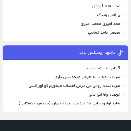
عمر رفته فرووال
پارافين ویناک
ممد امیری محمد امیری
محضر حامد الماسی
دانلود ریمیکس ترند
9 تایی علیرضا اسپید
سرت بالاعه یا نه هرچی میخواستی داری
سرت شدم روانی من قرص اعصاب میخورم تو اورژانسی
الوعده وفا ابی عالی
شاید اولین جایی که دیدمت نبوده تهران (میکس اینستایی)