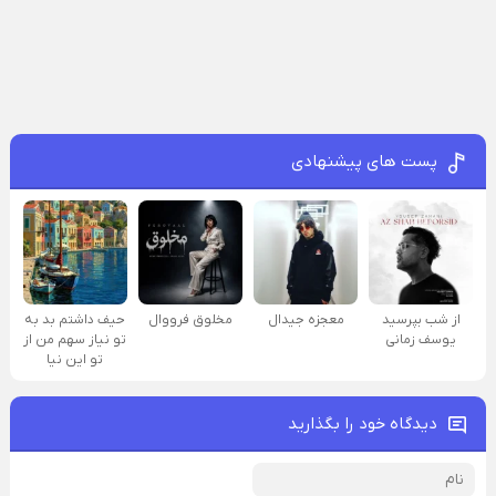
پست های پیشنهادی
از شب بپرسید
معجزه جیدال
مخلوق فرووال
حیف داشتم بد به
یوسف زمانی
تو نیاز سهم من از
تو این نیا
دیدگاه خود را بگذارید