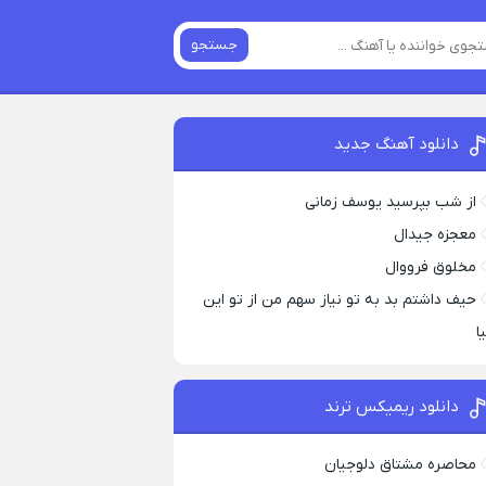
جستجو
دانلود آهنگ جدید
از شب بپرسید یوسف زمانی
معجزه جیدال
مخلوق فرووال
حیف داشتم بد به تو نیاز سهم من از تو این
ا
دانلود ریمیکس ترند
محاصره مشتاق دلوجیان