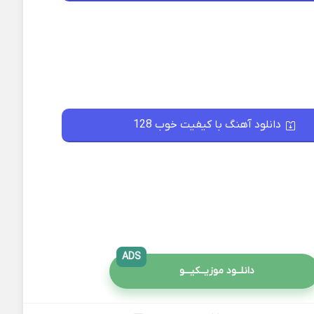
دانلود آهنگ با کیفیت خوب 128
ADS
دانلــود موزیــکیـــو