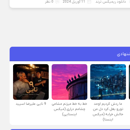
دانلود ریمیکس ترند
11 آوریل 2024
0 نظر
نهادی
ما ردش کردیم اومد
خط به خط میزنم مشامی
9 تایی علیرضا اسپید
تورو بغل کرد دل من
چشامم دراری (میکس
حالش خرابه (میکس
اینستایی)
اینستا)