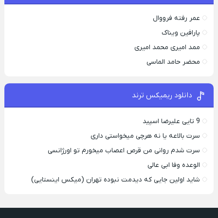
عمر رفته فرووال
پارافين ویناک
ممد امیری محمد امیری
محضر حامد الماسی
دانلود ریمیکس ترند
9 تایی علیرضا اسپید
سرت بالاعه یا نه هرچی میخواستی داری
سرت شدم روانی من قرص اعصاب میخورم تو اورژانسی
الوعده وفا ابی عالی
شاید اولین جایی که دیدمت نبوده تهران (میکس اینستایی)