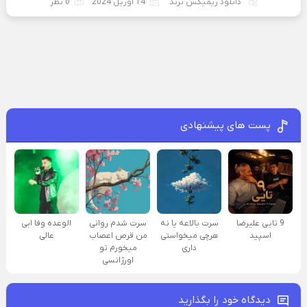
دانلود ریمیکس ترند
14 آوریل 2024
0 نظر
پست های پیشنهادی
9 تایی علیرضا
سرت بالاعه یا نه
سرت شدم روانی
الوعده وفا ابی
اسپید
هرچی میخواستی
من قرص اعصاب
عالی
داری
میخورم تو
اورژانسی
دیدگاه خود را بگذارید