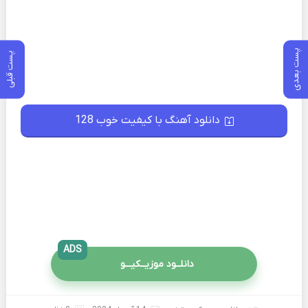
پست بعدی
پست قبلی
دانلود آهنگ با کیفیت خوب 128
ADS
دانلــود موزیــکیـــو