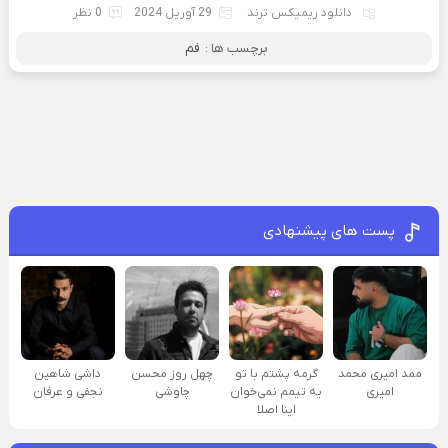
دانلود ریمیکس ترند
29 آوریل 2024
0 نظر
برچسب ها :
فم
پست های پیشنهادی
ممد امیری محمد
گرمه پشتم با تو
چهل روز محسن
داشی شاهین
امیری
یه تیمم نمی‌خوان
چاوشی
نجفی و عرفان
اینا اصلا