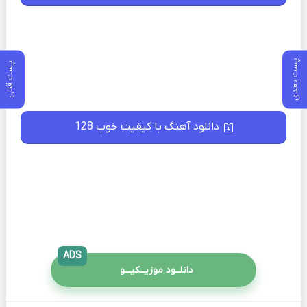
پست بعدی
پست قبلی
دانلود آهنگ با کیفیت خوب 128
ADS
دانلــود موزیــکیـــو