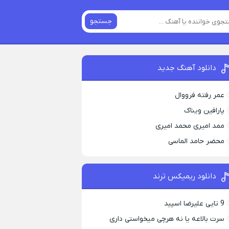
جستجو
دانلود آهنگ جدید
عمر رفته فرووال
پارافين ویناک
ممد امیری محمد امیری
محضر حامد الماسی
دانلود ریمیکس ترند
9 تایی علیرضا اسپید
سرت بالاعه یا نه هرچی میخواستی داری