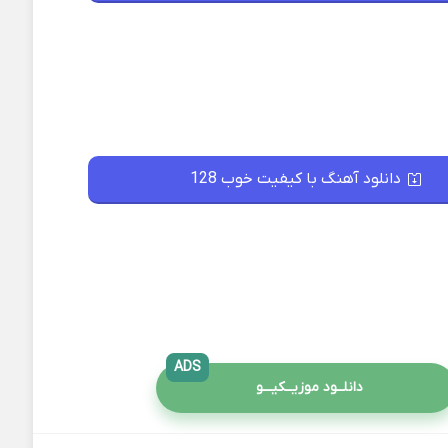
دانلود آهنگ با کیفیت خوب 128
ADS
دانلــود موزیــکیـــو