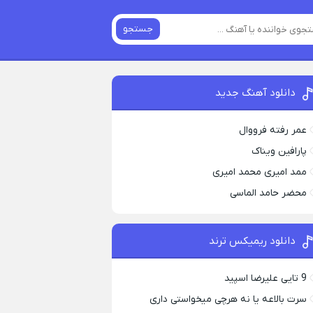
جستجو
دانلود آهنگ جدید
عمر رفته فرووال
پارافين ویناک
ممد امیری محمد امیری
محضر حامد الماسی
دانلود ریمیکس ترند
9 تایی علیرضا اسپید
سرت بالاعه یا نه هرچی میخواستی داری