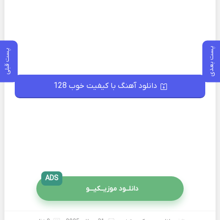
پست بعدی
پست قبلی
دانلود آهنگ با کیفیت خوب 128
ADS
دانلــود موزیــکیـــو