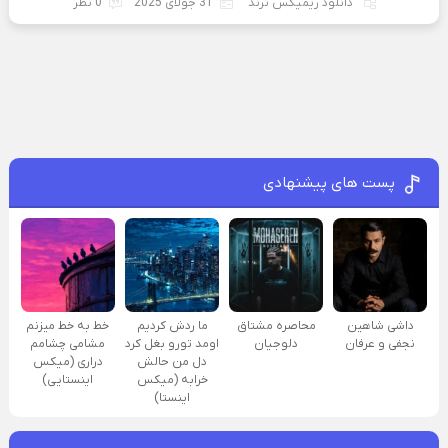
دانلود ریمیکس ترند
31 جولای 2025
0 نظر
پست های پیشنهادی
داشی شاهین
محاصره مشتاق
ما ردش کردیم
خط به خط میزنم
نجفی و عرفان
دلوجیان
اومد تورو بغل کرد
مشامی چشامم
دل من حالش
دراری (میکس
خرابه (میکس
اینستایی)
اینستا)