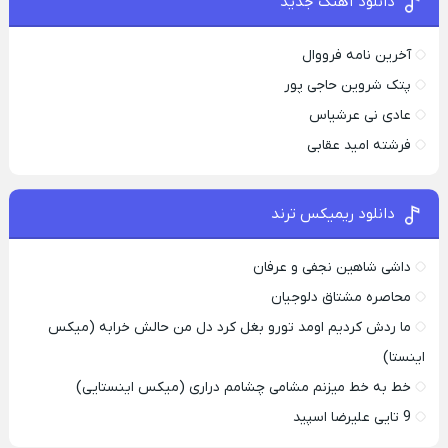
دانلود آهنگ جدید
آخرین نامه فرووال
پتک شروین حاجی پور
عادی نی عرشیاس
فرشته امید عقابی
دانلود ریمیکس ترند
داشی شاهین نجفی و عرفان
محاصره مشتاق دلوجیان
ما ردش کردیم اومد تورو بغل کرد دل من حالش خرابه (میکس
اینستا)
خط به خط میزنم مشامی چشامم دراری (میکس اینستایی)
9 تایی علیرضا اسپید