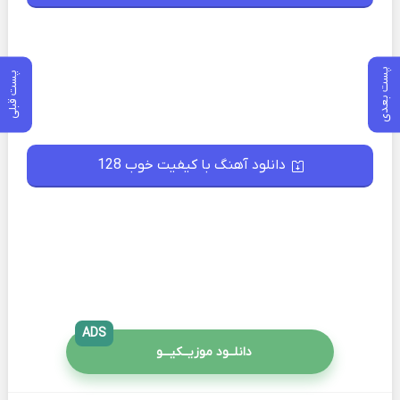
پست بعدی
پست قبلی
دانلود آهنگ با کیفیت خوب 128
ADS
دانلــود موزیــکیـــو