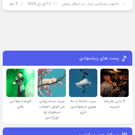
دانلود ریمیکس ترند
،
در انتظار پخش
12 آوریل 2024
0 نظر
پست های پیشنهادی
9 تایی علیرضا
سرت بالاعه یا نه
سرت شدم روانی
الوعده وفا ابی
اسپید
هرچی میخواستی
من قرص اعصاب
عالی
داری
میخورم تو
اورژانسی