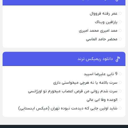
عمر رفته فرووال
پارافين ویناک
ممد امیری محمد امیری
محضر حامد الماسی
دانلود ریمیکس ترند
9 تایی علیرضا اسپید
سرت بالاعه یا نه هرچی میخواستی داری
سرت شدم روانی من قرص اعصاب میخورم تو اورژانسی
الوعده وفا ابی عالی
شاید اولین جایی که دیدمت نبوده تهران (میکس اینستایی)