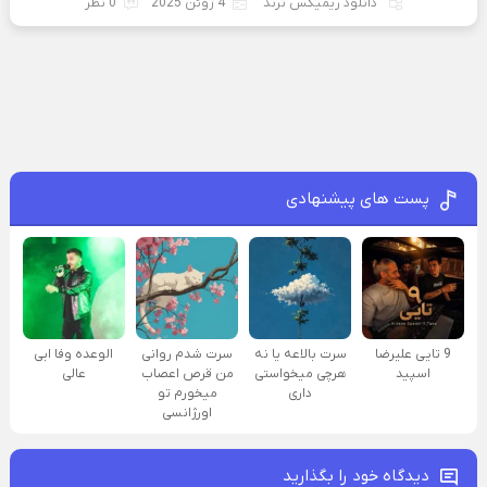
دانلود ریمیکس ترند
4 ژوئن 2025
0 نظر
پست های پیشنهادی
9 تایی علیرضا
سرت بالاعه یا نه
سرت شدم روانی
الوعده وفا ابی
اسپید
هرچی میخواستی
من قرص اعصاب
عالی
داری
میخورم تو
اورژانسی
دیدگاه خود را بگذارید