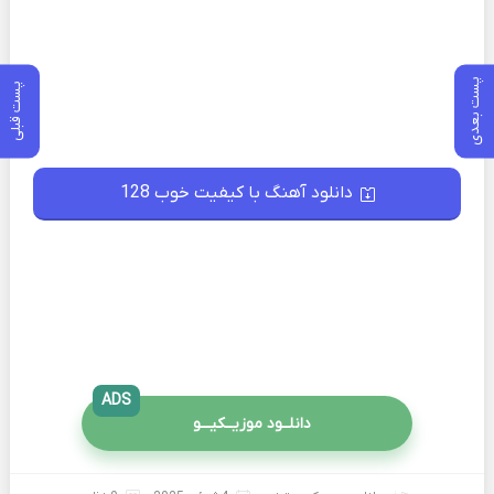
پست بعدی
پست قبلی
دانلود آهنگ با کیفیت خوب 128
ADS
دانلــود موزیــکیـــو