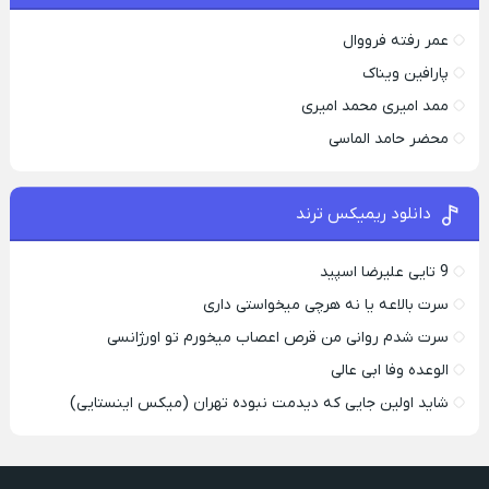
عمر رفته فرووال
پارافين ویناک
ممد امیری محمد امیری
محضر حامد الماسی
دانلود ریمیکس ترند
9 تایی علیرضا اسپید
سرت بالاعه یا نه هرچی میخواستی داری
سرت شدم روانی من قرص اعصاب میخورم تو اورژانسی
الوعده وفا ابی عالی
شاید اولین جایی که دیدمت نبوده تهران (میکس اینستایی)