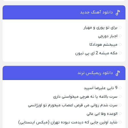
دانلود آهنگ جدید
برای تو پوری و مهیار
اجبار دورچی
میبخشم هودادکا
مگه میشه 2 ای پی تیون
دانلود ریمیکس ترند
9 تایی علیرضا اسپید
سرت بالاعه یا نه هرچی میخواستی داری
سرت شدم روانی من قرص اعصاب میخورم تو اورژانسی
الوعده وفا ابی عالی
شاید اولین جایی که دیدمت نبوده تهران (میکس اینستایی)