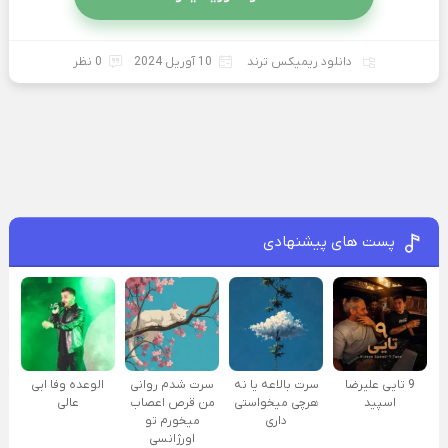
دانلود ریمیکس ترند
10 آوریل 2024
0 نظر
پست های پیشنهادی
9 تایی علیرضا
سرت بالاعه یا نه
سرت شدم روانی
الوعده وفا ابی
اسپید
هرچی میخواستی
من قرص اعصاب
عالی
داری
میخورم تو
اورژانسی