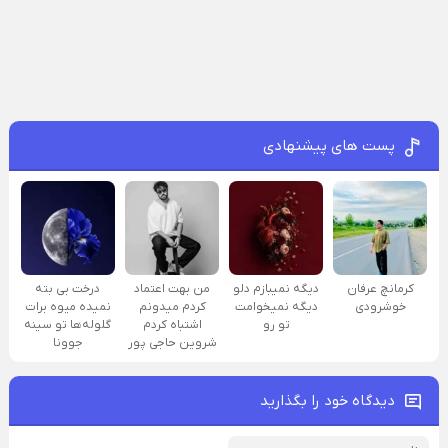
پست های پیشنهادی
کرمانچ عرفان
دیگه نمیبازم دلو
من بهت اعتماد
درخت بی بته
خوشرودی
دیگه نمیخوامت
کردم میدونم
نمیده میوه برات
تو رو
اشتباه کردم
گلوله‌ها تو سینه
شروین حاجی پور
جوونا
دیدگاه خود را بگذارید