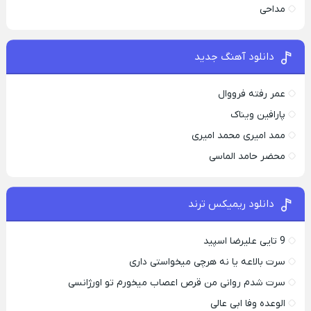
مداحی
دانلود آهنگ جدید
عمر رفته فرووال
پارافين ویناک
ممد امیری محمد امیری
محضر حامد الماسی
دانلود ریمیکس ترند
9 تایی علیرضا اسپید
سرت بالاعه یا نه هرچی میخواستی داری
سرت شدم روانی من قرص اعصاب میخورم تو اورژانسی
الوعده وفا ابی عالی