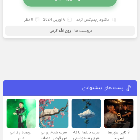
دانلود ریمیکس ترند
6 آوریل 2024
0 نظر
برچسب ها :
روح الله کرمی
پست های پیشنهادی
9 تایی علیرضا
سرت بالاعه یا نه
سرت شدم روانی
الوعده وفا ابی
اسپید
هرچی میخواستی
من قرص اعصاب
عالی