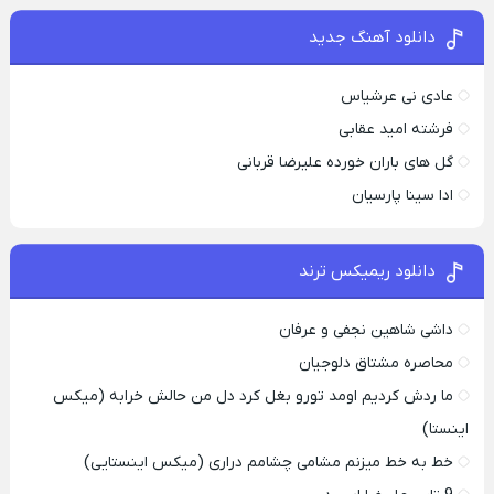
دانلود آهنگ جدید
عادی نی عرشیاس
فرشته امید عقابی
گل های باران خورده علیرضا قربانی
ادا سینا پارسیان
دانلود ریمیکس ترند
داشی شاهین نجفی و عرفان
محاصره مشتاق دلوجیان
ما ردش کردیم اومد تورو بغل کرد دل من حالش خرابه (میکس
اینستا)
خط به خط میزنم مشامی چشامم دراری (میکس اینستایی)