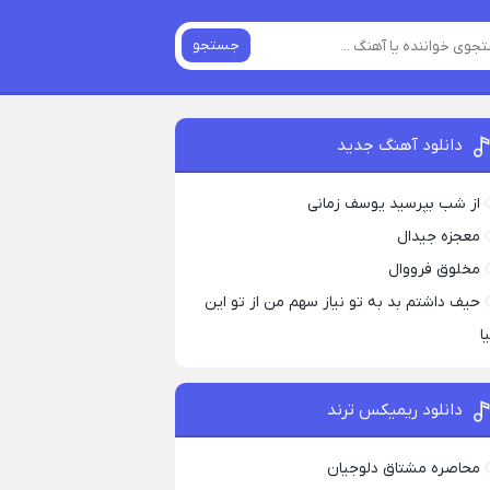
جستجو
دانلود آهنگ جدید
از شب بپرسید یوسف زمانی
معجزه جیدال
مخلوق فرووال
حیف داشتم بد به تو نیاز سهم من از تو این
ا
دانلود ریمیکس ترند
محاصره مشتاق دلوجیان