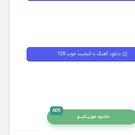
دانلود آهنگ با کیفیت خوب 128
ADS
دانلــود موزیــکیـــو