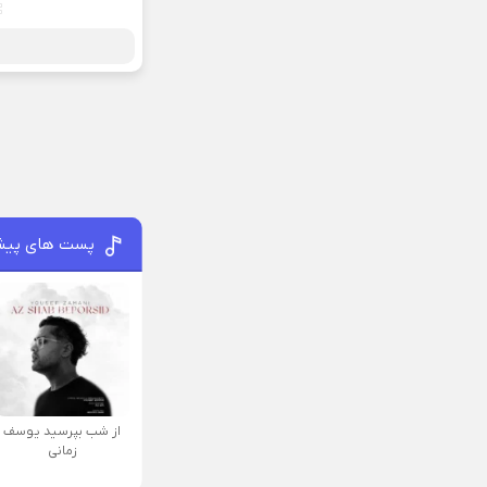
پست های پیش
از شب بپرسید یوسف
زمانی