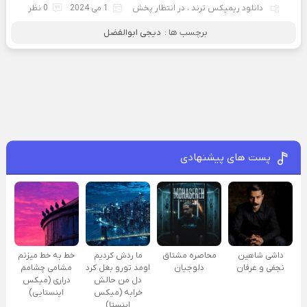
دانلود ریمیکس ترند
،
در انتظار پخش
1 می 2024
0 نظر
برچسب ها :
دیجی ابوالفضل
پست های پیشنهادی
داشی شاهین
محاصره مشتاق
ما ردش کردیم
خط به خط میزنم
نجفی و عرفان
دلوجیان
اومد تورو بغل کرد
مشامی چشامم
دل من حالش
دراری (میکس
خرابه (میکس
اینستایی)
اینستا)