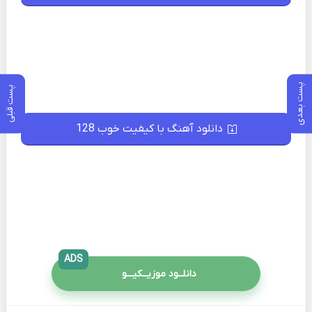
پست بعدی
پست قبلی
دانلود آهنگ با کیفیت خوب 128
ADS
دانلــود موزیــکیـــو