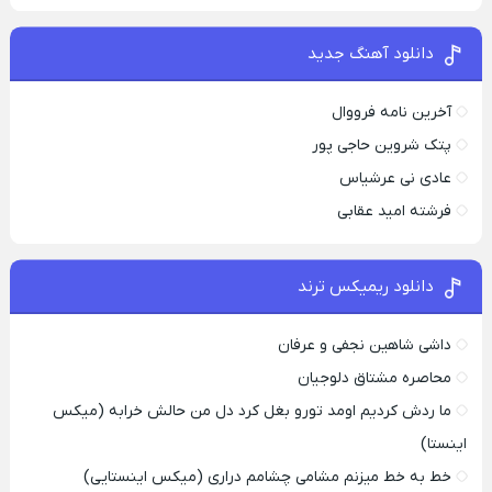
دانلود آهنگ جدید
آخرین نامه فرووال
پتک شروین حاجی پور
عادی نی عرشیاس
فرشته امید عقابی
دانلود ریمیکس ترند
داشی شاهین نجفی و عرفان
محاصره مشتاق دلوجیان
ما ردش کردیم اومد تورو بغل کرد دل من حالش خرابه (میکس
اینستا)
خط به خط میزنم مشامی چشامم دراری (میکس اینستایی)