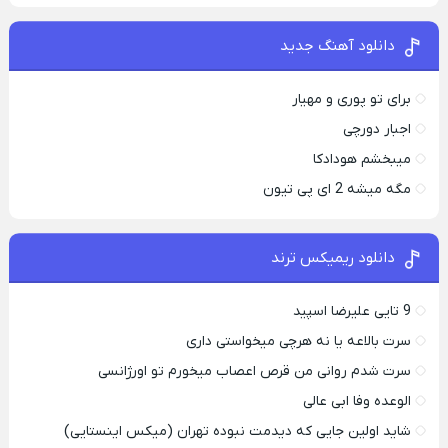
دانلود آهنگ جدید
برای تو پوری و مهیار
اجبار دورچی
میبخشم هودادکا
مگه میشه 2 ای پی تیون
دانلود ریمیکس ترند
9 تایی علیرضا اسپید
سرت بالاعه یا نه هرچی میخواستی داری
سرت شدم روانی من قرص اعصاب میخورم تو اورژانسی
الوعده وفا ابی عالی
شاید اولین جایی که دیدمت نبوده تهران (میکس اینستایی)