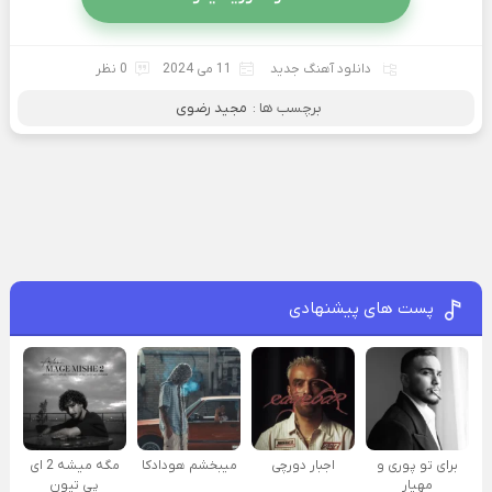
دانلود آهنگ جدید
11 می 2024
0 نظر
برچسب ها :
مجید رضوی
پست های پیشنهادی
برای تو پوری و
اجبار دورچی
میبخشم هودادکا
مگه میشه 2 ای
مهیار
پی تیون