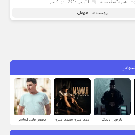
دانلود آهنگ جدید
1 آوریل 2024
0 نظر
برچسب ها :
هومان
نهادی
پارافين ویناک
ممد امیری محمد امیری
محضر حامد الماسی