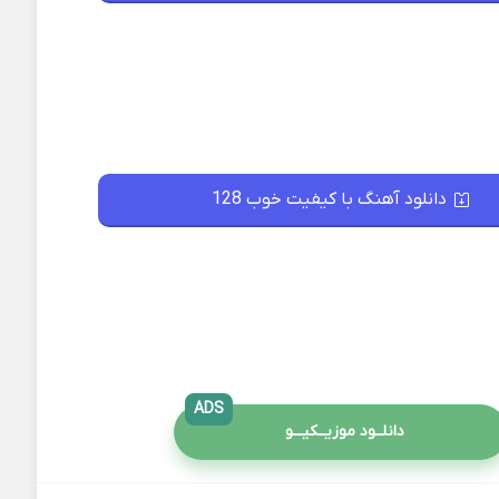
دانلود آهنگ با کیفیت خوب 128
ADS
دانلــود موزیــکیـــو