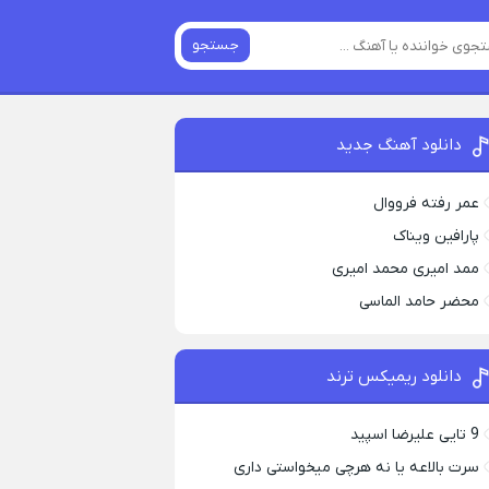
جستجو
دانلود آهنگ جدید
عمر رفته فرووال
پارافين ویناک
ممد امیری محمد امیری
محضر حامد الماسی
دانلود ریمیکس ترند
9 تایی علیرضا اسپید
سرت بالاعه یا نه هرچی میخواستی داری