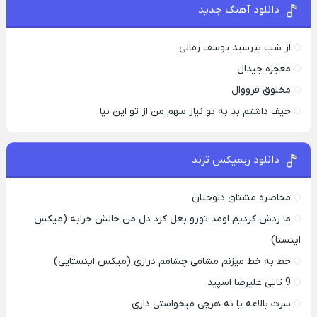
دانلود آهنگ جدید
از شب بپرسید یوسف زمانی
معجزه جیدال
مخلوق فرووال
حیف داشتم بد به تو نیاز سهم من از تو این نیا
دانلود ریمیکس ترند
محاصره مشتاق دلوجیان
ما ردش کردیم اومد تورو بغل کرد دل من حالش خرابه (میکس
اینستا)
خط به خط میزنم مشامی چشامم دراری (میکس اینستایی)
9 تایی علیرضا اسپید
سرت بالاعه یا نه هرچی میخواستی داری