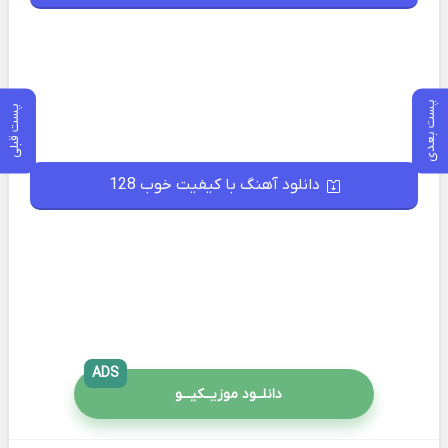
پست بعدی
پست قبلی
دانلود آهنگ با کیفیت خوب 128
ADS
دانلــود موزیــکیـــو