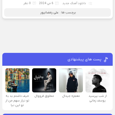
دانلود آهنگ جدید
6 می 2024
0 نظر
برچسب ها :
علی رمضانپور
پست های پیشنهادی
از شب بپرسید
معجزه جیدال
مخلوق فرووال
حیف داشتم بد به
یوسف زمانی
تو نیاز سهم من از
تو این نیا