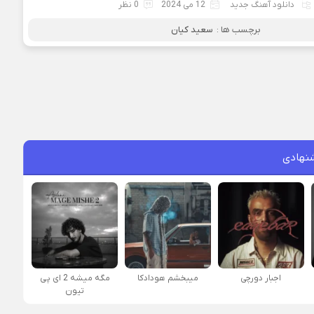
دانلود آهنگ جدید
12 می 2024
0 نظر
برچسب ها :
سعید کیان
نهادی
اجبار دورچی
میبخشم هودادکا
مگه میشه 2 ای پی
تیون