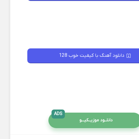
دانلود آهنگ با کیفیت خوب 128
ADS
دانلــود موزیــکیـــو