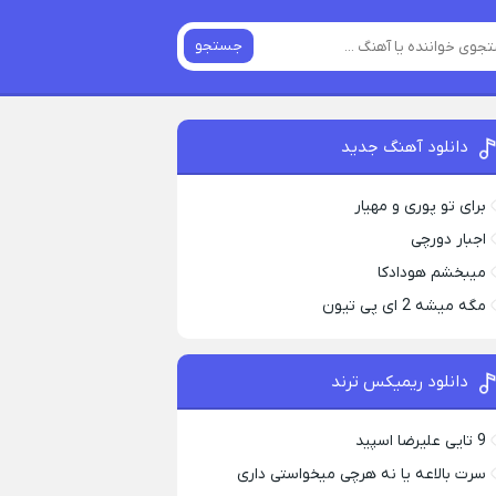
جستجو
دانلود آهنگ جدید
برای تو پوری و مهیار
اجبار دورچی
میبخشم هودادکا
مگه میشه 2 ای پی تیون
دانلود ریمیکس ترند
9 تایی علیرضا اسپید
سرت بالاعه یا نه هرچی میخواستی داری