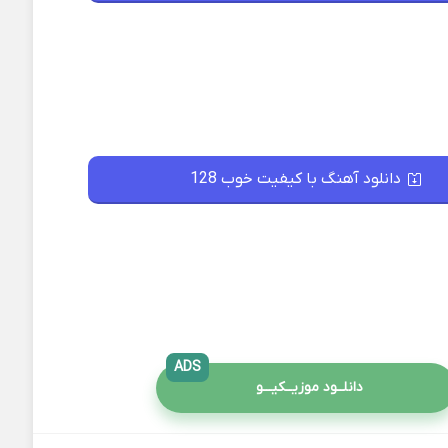
دانلود آهنگ با کیفیت خوب 128
ADS
دانلــود موزیــکیـــو