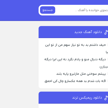
جستجو
دانلود آهنگ جدید
حیف داشتم بد به تو نیاز سهم من از تو این
ا
دیگه دنبال منو و یادم نگرد نه این ابرا دیگه
یبارن
پیشم سوختی مثل مارلبرو پایه بلند
اگه بات شدم بد همه عکسارو چال کن احمق
دانلود ریمیکس ترند