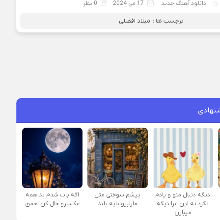
دانلود آهنگ جدید
17 می 2024
0 نظر
برچسب ها :
میلاد افضلی
نهادی
دیگه دنبال منو و یادم
پیشم سوختی مثل
اگه بات شدم بد همه
نگرد نه این ابرا دیگه
مارلبرو پایه بلند
عکسارو چال کن احمق
میبارن