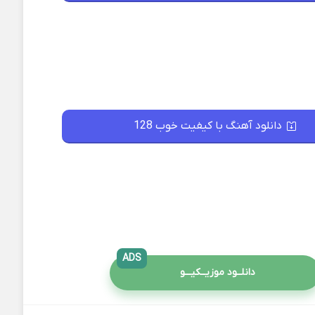
دانلود آهنگ با کیفیت خوب 128
ADS
دانلــود موزیــکیـــو