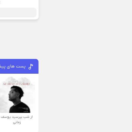
پست های پیش
از شب بپرسید یوسف
زمانی