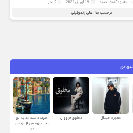
دانلود آهنگ جدید
19 آوریل 2024
0 نظر
برچسب ها :
علی زندوکیلی
نهادی
معجزه جیدال
مخلوق فرووال
حیف داشتم بد به تو
نیاز سهم من از تو این
نیا