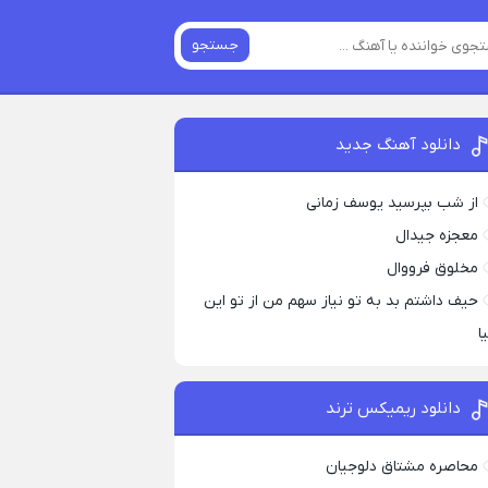
جستجو
دانلود آهنگ جدید
از شب بپرسید یوسف زمانی
معجزه جیدال
مخلوق فرووال
حیف داشتم بد به تو نیاز سهم من از تو این
ا
دانلود ریمیکس ترند
محاصره مشتاق دلوجیان