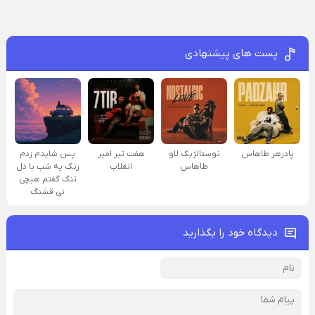
پست های پیشنهادی
پادزهر طاهاس
نوستالژیک لاو
هفت تیر امیر
پس شایدم زدم
طاهاس
انقلاب
زنگ یه شب با دل
تنگ گفتم هیچی
نی قشنگ
دیدگاه خود را بگذارید