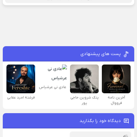
پست های پیشنهادی
عادی نی عرشیاس
آخرین نامه
پتک شروین حاجی
فرشته امید عقابی
فرووال
پور
دیدگاه خود را بگذارید