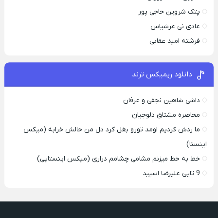
پتک شروین حاجی پور
عادی نی عرشیاس
فرشته امید عقابی
دانلود ریمیکس ترند
داشی شاهین نجفی و عرفان
محاصره مشتاق دلوجیان
ما ردش کردیم اومد تورو بغل کرد دل من حالش خرابه (میکس
اینستا)
خط به خط میزنم مشامی چشامم دراری (میکس اینستایی)
9 تایی علیرضا اسپید