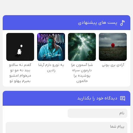
پست های پیشنهادی
آزادی بری یونی
شبا آسمون عزا
یه تورو دارم آرشا
گفتم نه ساکتو
دارمون سیاه
رادین
ببند نه مو تو
پوشیده برا
میخوام امشبو
حالمون
بمیرم پهلو تو
دیدگاه خود را بگذارید