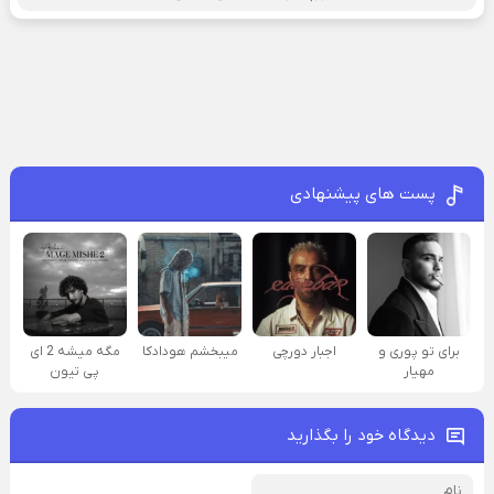
پست های پیشنهادی
برای تو پوری و
اجبار دورچی
میبخشم هودادکا
مگه میشه 2 ای
مهیار
پی تیون
دیدگاه خود را بگذارید