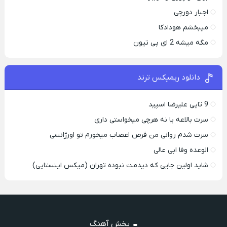
اجبار دورچی
میبخشم هودادکا
مگه میشه 2 ای پی تیون
دانلود ریمیکس ترند
9 تایی علیرضا اسپید
سرت بالاعه یا نه هرچی میخواستی داری
سرت شدم روانی من قرص اعصاب میخورم تو اورژانسی
الوعده وفا ابی عالی
شاید اولین جایی که دیدمت نبوده تهران (میکس اینستایی)
پخش آهنگ