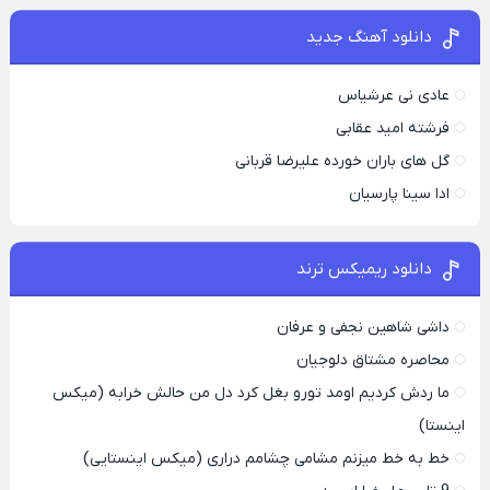
دانلود آهنگ جدید
عادی نی عرشیاس
فرشته امید عقابی
گل های باران خورده علیرضا قربانی
ادا سینا پارسیان
دانلود ریمیکس ترند
داشی شاهین نجفی و عرفان
محاصره مشتاق دلوجیان
ما ردش کردیم اومد تورو بغل کرد دل من حالش خرابه (میکس
اینستا)
خط به خط میزنم مشامی چشامم دراری (میکس اینستایی)