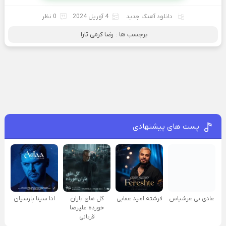
دانلود آهنگ جدید
4 آوریل 2024
0 نظر
برچسب ها :
رضا کرمی تارا
پست های پیشنهادی
عادی نی عرشیاس
فرشته امید عقابی
گل های باران
ادا سینا پارسیان
خورده علیرضا
قربانی