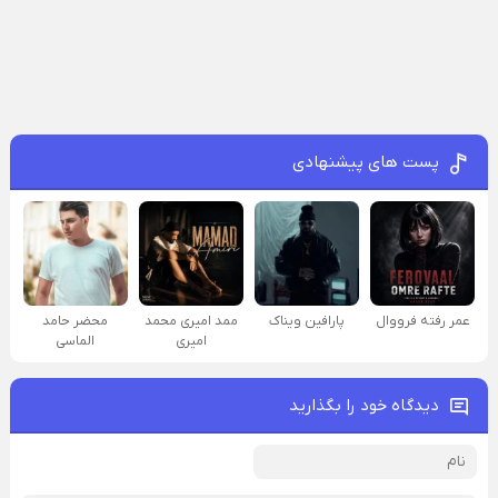
پست های پیشنهادی
عمر رفته فرووال
پارافين ویناک
ممد امیری محمد
محضر حامد
امیری
الماسی
دیدگاه خود را بگذارید