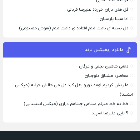
فرشته امید عقابی
گل های باران خورده علیرضا قربانی
ادا سینا پارسیان
دل بسته ی نامت منم افتاده ی دامت منم (هوش مصنوعی)
دانلود ریمیکس ترند
داشی شاهین نجفی و عرفان
محاصره مشتاق دلوجیان
ما ردش کردیم اومد تورو بغل کرد دل من حالش خرابه (میکس
اینستا)
خط به خط میزنم مشامی چشامم دراری (میکس اینستایی)
9 تایی علیرضا اسپید