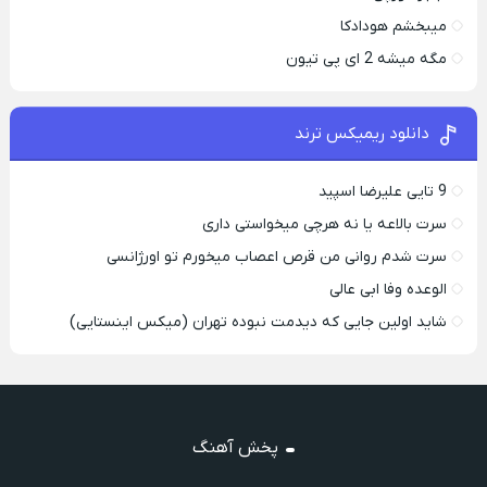
میبخشم هودادکا
مگه میشه 2 ای پی تیون
دانلود ریمیکس ترند
9 تایی علیرضا اسپید
سرت بالاعه یا نه هرچی میخواستی داری
سرت شدم روانی من قرص اعصاب میخورم تو اورژانسی
الوعده وفا ابی عالی
شاید اولین جایی که دیدمت نبوده تهران (میکس اینستایی)
پخش آهنگ