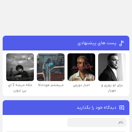
پست های پیشنهادی
برای تو پوری و
اجبار دورچی
میبخشم هودادکا
مگه میشه 2 ای
مهیار
پی تیون
دیدگاه خود را بگذارید