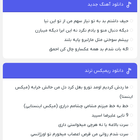
دانلود آهنگ جدید
حیف داشتم بد به تو نیاز سهم من از تو این نیا
دیگه دنبال منو و یادم نگرد نه این ابرا دیگه میبارن
پیشم سوختی مثل مارلبرو پایه بلند
اگه بات شدم بد همه عکسارو چال کن احمق
دانلود ریمیکس ترند
ما ردش کردیم اومد تورو بغل کرد دل من حالش خرابه (میکس
اینستا)
خط به خط میزنم مشامی چشامم دراری (میکس اینستایی)
9 تایی علیرضا اسپید
سرت بالاعه یا نه هرچی میخواستی داری
سرت شدم روانی من قرص اعصاب میخورم تو اورژانسی