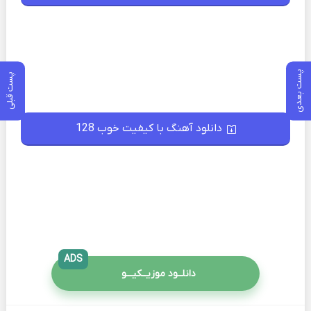
پست بعدی
پست قبلی
دانلود آهنگ با کیفیت خوب 128
ADS
دانلــود موزیــکیـــو