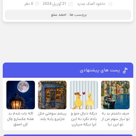
دانلود آهنگ جدید
21 آوریل 2024
0 نظر
برچسب ها :
احمد سلو
پست های پیشنهادی
حیف داشتم بد به
دیگه دنبال منو و
پیشم سوختی مثل
اگه بات شدم بد
تو نیاز سهم من از
یادم نگرد نه این
مارلبرو پایه بلند
همه عکسارو چال
تو این نیا
ابرا دیگه میبارن
کن احمق