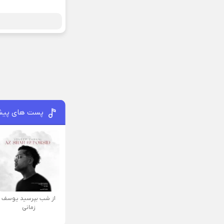
پست های پیش
از شب بپرسید یوسف
زمانی