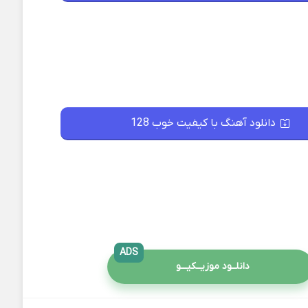
دانلود آهنگ با کیفیت خوب 128
ADS
دانلــود موزیــکیـــو