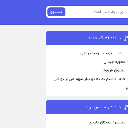
جستجو
دانلود آهنگ جدید
از شب بپرسید یوسف زمانی
معجزه جیدال
مخلوق فرووال
حیف داشتم بد به تو نیاز سهم من از تو این
ا
دانلود ریمیکس ترند
محاصره مشتاق دلوجیان