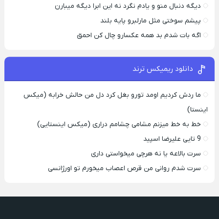
دیگه دنبال منو و یادم نگرد نه این ابرا دیگه میبارن
پیشم سوختی مثل مارلبرو پایه بلند
اگه بات شدم بد همه عکسارو چال کن احمق
دانلود ریمیکس ترند
ما ردش کردیم اومد تورو بغل کرد دل من حالش خرابه (میکس
اینستا)
خط به خط میزنم مشامی چشامم دراری (میکس اینستایی)
9 تایی علیرضا اسپید
سرت بالاعه یا نه هرچی میخواستی داری
سرت شدم روانی من قرص اعصاب میخورم تو اورژانسی