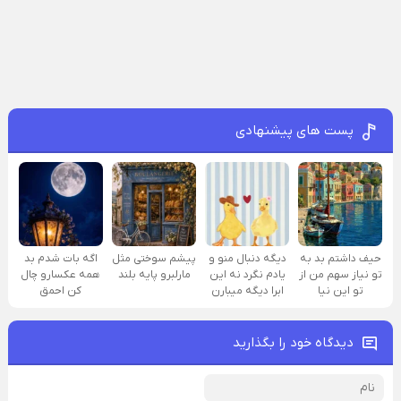
پست های پیشنهادی
حیف داشتم بد به
دیگه دنبال منو و
پیشم سوختی مثل
اگه بات شدم بد
تو نیاز سهم من از
یادم نگرد نه این
مارلبرو پایه بلند
همه عکسارو چال
تو این نیا
ابرا دیگه میبارن
کن احمق
دیدگاه خود را بگذارید