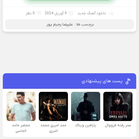
دانلود آهنگ جدید
9 آوریل 2024
0 نظر
برچسب ها :
علیرضا رحیم پور
پست های پیشنهادی
عمر رفته فرووال
پارافين ویناک
ممد امیری محمد
محضر حامد
امیری
الماسی