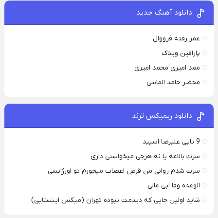
دانلود آهنگ جدید
عمر رفته فرووال
پارافين ویناک
ممد امیری محمد امیری
محضر حامد الماسی
دانلود ریمیکس ترند
9 تایی علیرضا اسپید
سرت بالاعه یا نه هرچی میخواستی داری
سرت شدم روانی من قرص اعصاب میخورم تو اورژانسی
الوعده وفا ابی عالی
شاید اولین جایی که دیدمت نبوده تهران (میکس اینستایی)