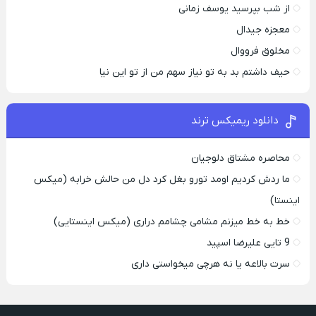
از شب بپرسید یوسف زمانی
معجزه جیدال
مخلوق فرووال
حیف داشتم بد به تو نیاز سهم من از تو این نیا
دانلود ریمیکس ترند
محاصره مشتاق دلوجیان
ما ردش کردیم اومد تورو بغل کرد دل من حالش خرابه (میکس
اینستا)
خط به خط میزنم مشامی چشامم دراری (میکس اینستایی)
9 تایی علیرضا اسپید
سرت بالاعه یا نه هرچی میخواستی داری