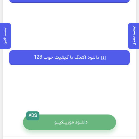
پست بعدی
پست قبلی
دانلود آهنگ با کیفیت خوب 128
ADS
دانلــود موزیــکیـــو