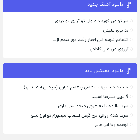
دانلود آهنگ جدید
سر تو من کوره دلم ولی تو آزاری تو دردی
بد بوی علیض
انتخابم نبوده این اجبار رفتم دور شدم ازت
آرزوی من علی کاظمی
دانلود ریمیکس ترند
خط به خط میزنم مشامی چشامم دراری (میکس اینستایی)
9 تایی علیرضا اسپید
سرت بالاعه یا نه هرچی میخواستی داری
سرت شدم روانی من قرص اعصاب میخورم تو اورژانسی
الوعده وفا ابی عالی