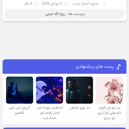
دانلود آهنگ جدید
6 جولای 2026
0 نظر
برچسب ها :
روح الله کرمی
پست های پیشنهادی
سر تو من کوره
بد بوی علیض
انتخابم نبوده این
آرزوی من علی
دلم ولی تو آزاری
اجبار رفتم دور
کاظمی
تو دردی
شدم ازت