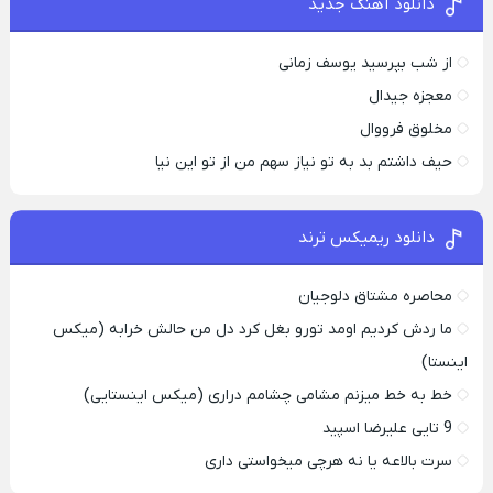
دانلود آهنگ جدید
از شب بپرسید یوسف زمانی
معجزه جیدال
مخلوق فرووال
حیف داشتم بد به تو نیاز سهم من از تو این نیا
دانلود ریمیکس ترند
محاصره مشتاق دلوجیان
ما ردش کردیم اومد تورو بغل کرد دل من حالش خرابه (میکس
اینستا)
خط به خط میزنم مشامی چشامم دراری (میکس اینستایی)
9 تایی علیرضا اسپید
سرت بالاعه یا نه هرچی میخواستی داری