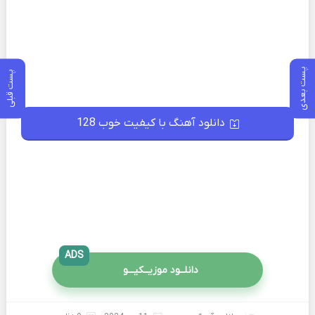
پست بعدی
پست قبلی
دانلود آهنگ با کیفیت خوب 128
ADS
دانلــود موزیــکیـــو