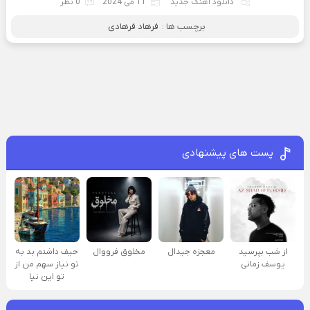
دانلود آهنگ جدید
11 می 2024
0 نظر
برچسب ها :
فرهاد فرهادی
پست های پیشنهادی
از شب بپرسید
معجزه جیدال
مخلوق فرووال
حیف داشتم بد به
یوسف زمانی
تو نیاز سهم من از
تو این نیا