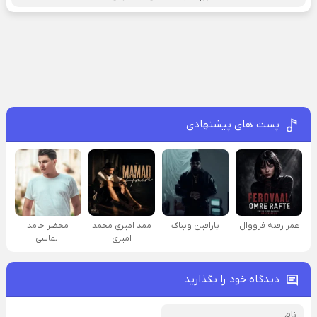
پست های پیشنهادی
عمر رفته فرووال
پارافين ویناک
ممد امیری محمد
محضر حامد
امیری
الماسی
دیدگاه خود را بگذارید