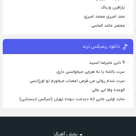
پارافين ویناک
ممد امیری محمد امیری
محضر حامد الماسی
دانلود ریمیکس ترند
9 تایی علیرضا اسپید
سرت بالاعه یا نه هرچی میخواستی داری
سرت شدم روانی من قرص اعصاب میخورم تو اورژانسی
الوعده وفا ابی عالی
شاید اولین جایی که دیدمت نبوده تهران (میکس اینستایی)
پخش آهنگ